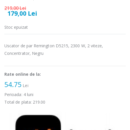
219,00 Lei
179,00 Lei
Stoc epuizat
Fierbator
Mixer vertical
-25%
-18%
electric cu filtru
Heinner HHB-
Uscator de par Remington D5215, 2300 W, 2 viteze,
...
DC1000SSBK ...
Concentrator, Negru
89,00 Lei
139,00 Lei
Masina de tocat
Robot de
-21%
-33%
Rate online de la:
carne Bosch ...
bucatarie
Heinner ...
54.75
Lei
549,00 Lei
199,00 Lei
Perioada:
4
luni
Total de plata:
219.00
Masina de tocat
Robot de
-33%
-14%
carne
bucatarie
NobeLTek ...
Heinner ...
199,00 Lei
299,00 Lei