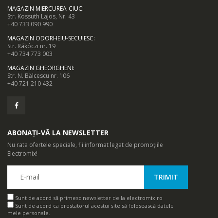
MAGAZIN MIERCUREA-CIUC
:
Str. Kossuth Lajos, Nr. 43
+40 733 090 990
MAGAZIN ODORHEIU-SECUIESC
:
Str. Rákóczi nr. 19
+40 734 773 003
MAGAZIN GHEORGHENI
:
Str. N. Bălcescu nr. 106
+40 721 210 432
ABONAȚI-VĂ LA NEWSLETTER
Nu rata ofertele speciale, fii informat legat de promoțiile
Electromix!
Sunt de acord să primesc newsletter de la electromix.ro
Sunt de acord ca prestatorul acestui site să folosească datele
mele personale.