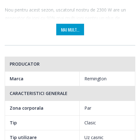
Nou pentru acest sezon, uscatorul nostru de 2300 W are un
generator de ioni cu 90% mai multi ioni pentru un plus de
stralucire si un efect antistatic. Cu 3 trepte de temperatura si 2
MAI MULT...
trepte de viteza, dar si un jet de aer rece pentru fixarea coafurii,
acest uscator de par te va ajuta sa-ti creezi coafura perfecta.
PRODUCATOR
Marca
Remington
CARACTERISTICI GENERALE
Zona corporala
Par
Tip
Clasic
Tip utilizare
Uz casnic