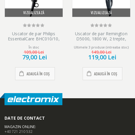
VIZUALIZEAZĂ
VIZUALIZEAZĂ
Uscator de par Philips
Uscator de par Remington
EssentialCare BHC010/10,
D5000, 1800 W, 2 trepte,
1200 W, 3 setari
negru
În stoc
Ultimele 3 produse (intreaba stoc)
temperatura, maner pliant,
109,00 Lei
149,00 Lei
Negru
79,00 Lei
119,00 Lei
ADAUGĂ ÎN COȘ
ADAUGĂ ÎN COȘ
DATE DE CONTACT
MAGAZIN ONLINE
:
+40 721 210 532